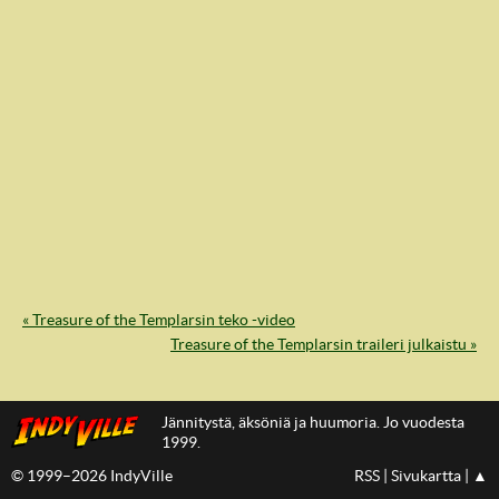
« Treasure of the Templarsin teko -video
IndyVille
Treasure of the Templarsin traileri julkaistu »
Jännitystä, äksöniä ja huumoria. Jo vuodesta
1999.
© 1999–2026 IndyVille
RSS
|
Sivukartta
|
▲
IndyVillen