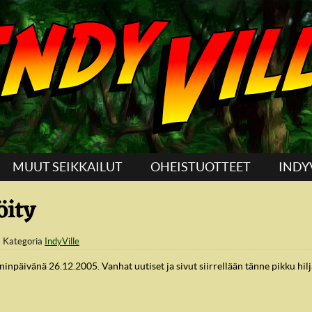
MUUT SEIKKAILUT
OHEISTUOTTEET
INDY
öity
Kategoria
IndyVille
aninpäivänä 26.12.2005. Vanhat uutiset ja sivut siirrellään tänne pikku hilj