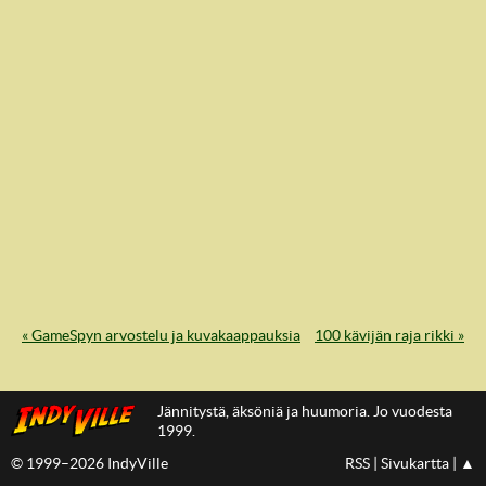
IndyVille
« GameSpyn arvostelu ja kuvakaappauksia
100 kävijän raja rikki »
Jännitystä, äksöniä ja huumoria. Jo vuodesta
1999.
© 1999–2026 IndyVille
RSS
|
Sivukartta
|
▲
IndyVillen