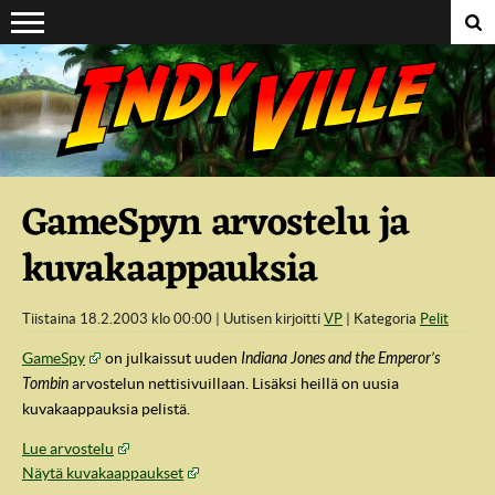
Suoraan sisältöön
GameSpyn arvostelu ja
kuvakaappauksia
Tiistaina 18.2.2003 klo 00:00
Uutisen kirjoitti
VP
Kategoria
Pelit
GameSpy
on julkaissut uuden
Indiana Jones and the Emperor’s
Tombin
arvostelun nettisivuillaan. Lisäksi heillä on uusia
kuvakaappauksia pelistä.
Lue arvostelu
Näytä kuvakaappaukset