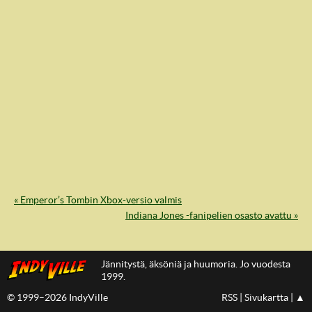
« Emperor’s Tombin Xbox-versio valmis
IndyVille
Indiana Jones -fanipelien osasto avattu »
Jännitystä, äksöniä ja huumoria. Jo vuodesta
1999.
© 1999–2026 IndyVille
RSS
|
Sivukartta
|
▲
IndyVillen