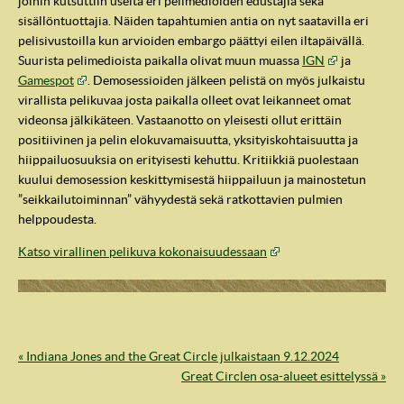
joihin kutsuttiin useita eri pelimedioiden edustajia sekä
sisällöntuottajia. Näiden tapahtumien antia on nyt saatavilla eri
pelisivustoilla kun arvioiden embargo päättyi eilen iltapäivällä.
Suurista pelimedioista paikalla olivat muun muassa
IGN
ja
Gamespot
. Demosessioiden jälkeen pelistä on myös julkaistu
virallista pelikuvaa josta paikalla olleet ovat leikanneet omat
videonsa jälkikäteen. Vastaanotto on yleisesti ollut erittäin
positiivinen ja pelin elokuvamaisuutta, yksityiskohtaisuutta ja
hiippailuosuuksia on erityisesti kehuttu. Kritiikkiä puolestaan
kuului demosession keskittymisestä hiippailuun ja mainostetun
”seikkailutoiminnan” vähyydestä sekä ratkottavien pulmien
helppoudesta.
Katso virallinen pelikuva kokonaisuudessaan
IndyVille
« Indiana Jones and the Great Circle julkaistaan 9.12.2024
Great Circlen osa-alueet esittelyssä »