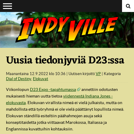
Suoraan sisältöön
Uusia tiedonjyviä D23:ssa
Maanantaina 12.9.2022 klo 10:36
Uutisen kirjoitti
VP
Kategoria
Dial of Destiny
,
Elokuvat
Viikonlopun
D23 Expo -tapahtumassa
annettiin odotusten
mukaisesti hieman uutta tietoa
viidennestä Indiana Jones -
elokuvasta
. Elokuvan virallista nimeä ei vielä julkaistu, mutta on
mahdollista että työryhmä ei ole vielä päättänyt lopullista nimeä.
Elokuvan ständillä esiteltiin päähahmojen asuja sekä
konseptitaidetta jotka viittaavat Marokossa, Italiassa ja
Englannissa kuvattuihin kohtauksiin.