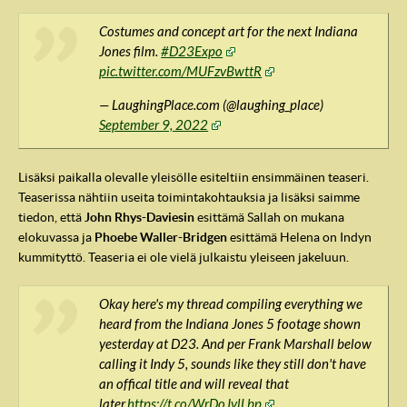
Costumes and concept art for the next Indiana
Jones film.
#D23Expo
pic.twitter.com/MUFzvBwttR
— LaughingPlace.com (@laughing_place)
September 9, 2022
Lisäksi paikalla olevalle yleisölle esiteltiin ensimmäinen teaseri.
Teaserissa nähtiin useita toimintakohtauksia ja lisäksi saimme
tiedon, että
John Rhys-Daviesin
esittämä Sallah on mukana
elokuvassa ja
Phoebe Waller-Bridgen
esittämä Helena on Indyn
kummityttö. Teaseria ei ole vielä julkaistu yleiseen jakeluun.
IndyVille
Okay here's my thread compiling everything we
heard from the Indiana Jones 5 footage shown
yesterday at D23. And per Frank Marshall below
calling it Indy 5, sounds like they still don't have
an offical title and will reveal that
later.
https://t.co/WrDoJvlLbp