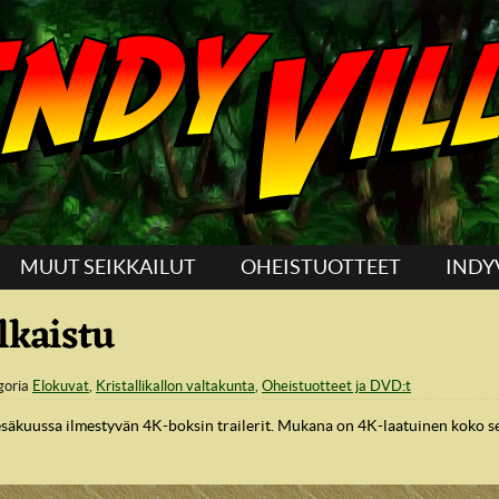
MUUT SEIKKAILUT
OHEISTUOTTEET
INDY
lkaistu
goria
Elokuvat
,
Kristallikallon valtakunta
,
Oheistuotteet ja DVD:t
säkuussa ilmestyvän 4K-boksin trailerit. Mukana on 4K-laatuinen koko setin