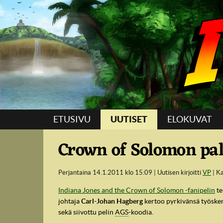
Suoraan sisältöön
ETUSIVU
UUTISET
ELOKUVAT
Crown of Solomon pa
Perjantaina 14.1.2011 klo 15:09
Uutisen kirjoitti
VP
Ka
Indiana Jones and the Crown of Solomon -fanipelin
te
johtaja
Carl-Johan Hagberg
kertoo pyrkivänsä työsken
sekä siivottu pelin
AGS
-koodia.