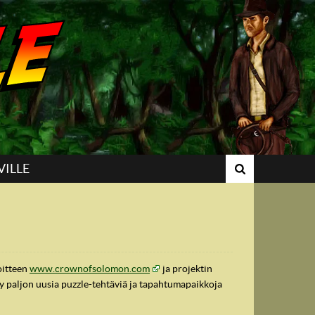
VILLE
oitteen
www.crownofsolomon.com
ja projektin
y paljon uusia puzzle-tehtäviä ja tapahtumapaikkoja