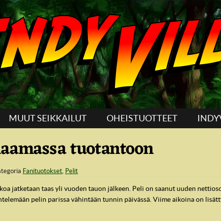
MUUT SEIKKAILUT
OHEISTUOTTEET
INDY
laamassa tuotantoon
tegoria
Fanituotokset
,
Pelit
koa jatketaan taas yli vuoden tauon jälkeen. Peli on saanut uuden nettios
telemään pelin parissa vähintään tunnin päivässä. Viime aikoina on lisätt