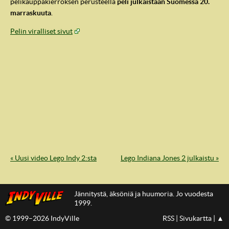
pelikauppakierroksen perusteella
peli julkaistaan Suomessa 20.
marraskuuta
.
Pelin viralliset sivut
IndyVille
« Uusi video Lego Indy 2:sta
Lego Indiana Jones 2 julkaistu »
Jännitystä, äksöniä ja huumoria. Jo vuodesta
1999.
© 1999–2026 IndyVille
RSS
|
Sivukartta
|
▲
IndyVillen