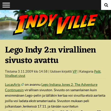
Suoraan sisältöön
Lego Indy 2:n virallinen
sivusto avattu
Tiistaina 3.11.2009 klo 14:58
Uutisen kirjoitti
VP
Kategoria
Pelit
,
Viralliset sivut
LucasArts
on avannu
Lego Indiana Jones 2: The Adventure
Continuesin
virallisen sivuston. Sivusto on samanlainen kuin
ensimmäisen Lego-pelin ja tälläkin kertaa voi sivuilta etsiä aarteita
joilla voi ladata ekstramateriaalia. Sivuston mukaan peli
julkaistaan Jenkeissä 17.11. ja tänään suoritetun