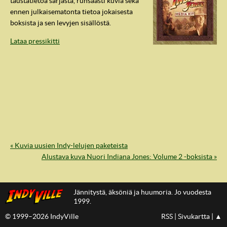
taustatietoa sarjasta, runsaasti kuvia sekä
ennen julkaisematonta tietoa jokaisesta
boksista ja sen levyjen sisällöstä.
Lataa pressikitti
« Kuvia uusien Indy-lelujen paketeista
IndyVille
Alustava kuva Nuori Indiana Jones: Volume 2 -boksista »
Jännitystä, äksöniä ja huumoria. Jo vuodesta
1999.
© 1999–2026 IndyVille
RSS
|
Sivukartta
|
▲
IndyVillen