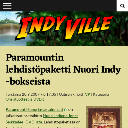
Suoraan sisältöön
Paramountin
lehdistöpaketti Nuori Indy
-bokseista
Torstaina 20.9.2007 klo 17:05
Uutisen kirjoitti
VP
Kategoria
Oheistuotteet ja DVD:t
Paramount Home Entertainment
on
julkaissut pressikitin
Nuori Indiana Jones
Seikkailee -DVD:istä
. Lehdistöpaketissa on