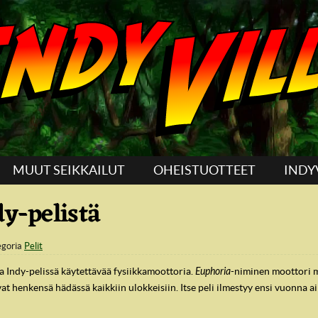
MUUT SEIKKAILUT
OHEISTUOTTEET
INDY
dy-pelistä
egoria
Pelit
ssa Indy-pelissä käytettävää fysiikkamoottoria.
Euphoria
-niminen moottori 
at henkensä hädässä kaikkiin ulokkeisiin. Itse peli ilmestyy ensi vuonna ain