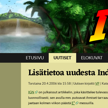
Suoraan sisältöön
ETUSIVU
UUTISET
ELOKUVAT
Lisätietoa uudesta In
Torstaina 20.4.2006 klo 15:58
Uutisen kirjoitti
VP
Kat
IGN
on julkaissut artikkelin, joka käsittelee tuleva
luonnollisesti, sen avulla mm. putoavat ihmiset tarraav
jaetaan kolmen viikon päästä
E³
-messuilla.