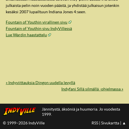
julkaista pelin noin vuoden päästä, ja yhdistää julkaisun jotenkin
kesäksi 2007 lupailtuun Indiana Jones 4:seen.
Fountain of Youthin virallinen sivu
Fountain of Youthin sivu IndyVillessä
Lue Wardin haastattelu
« Indyviittauksia Dingon uudella levyllä
IndyVille
Indyfani Sillä silmällä -ohjelmassa »
Jännitystä, äksöniä ja huumoria. Jo vuodesta
1999.
© 1999–2026 IndyVille
RSS
|
Sivukartta
|
▲
IndyVillen