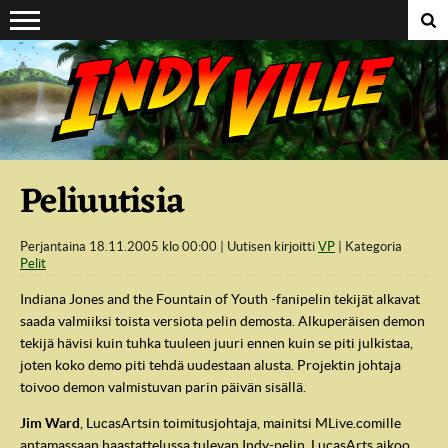
Suoraan sisältöön
Peliuutisia
Perjantaina 18.11.2005 klo 00:00
Uutisen kirjoitti
VP
Kategoria
Pelit
Indiana Jones and the Fountain of Youth -fanipelin tekijät alkavat
saada valmiiksi toista versiota pelin demosta. Alkuperäisen demon
tekijä hävisi kuin tuhka tuuleen juuri ennen kuin se piti julkistaa,
joten koko demo piti tehdä uudestaan alusta. Projektin johtaja
toivoo demon valmistuvan parin päivän sisällä.
Jim Ward
, LucasArtsin toimitusjohtaja, mainitsi MLive.comille
antamassaan haastattelussa tulevan Indy-pelin. LucasArts aikoo