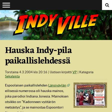
Suoraan sisältöön
Hauska Indy-pila
paikallislehdessä
Torstaina 4.3.2004 klo 20:16
Uutisen kirjoitti
VP
Kategoria
Sekalaista
Espoolaisen paikallislehden
Länsiväylän
eilisessä numerossa oli hauska mainos,
joka parodioi Indiana Jonesia. Mainoksen
otsikko on ”Kadonneen vyötärön
metsästys”, ja se mainostaa Espoontori