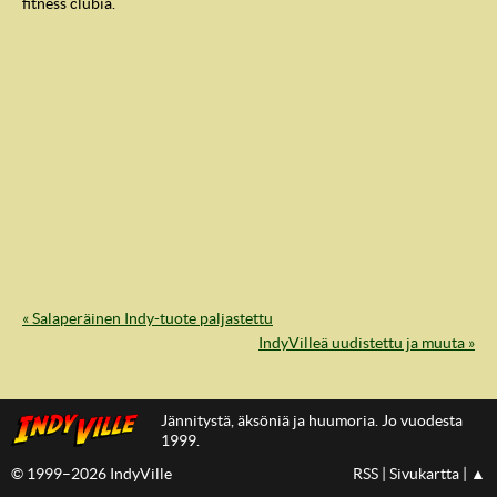
fitness clubia.
« Salaperäinen Indy-tuote paljastettu
IndyVille
IndyVilleä uudistettu ja muuta »
Jännitystä, äksöniä ja huumoria. Jo vuodesta
1999.
© 1999–2026 IndyVille
RSS
|
Sivukartta
|
▲
IndyVillen