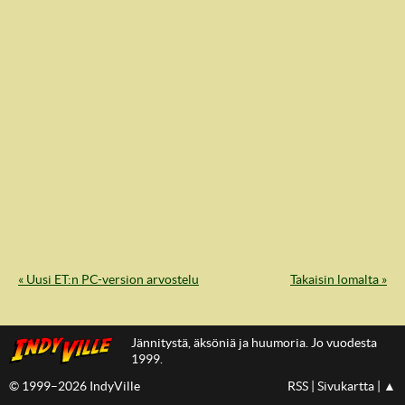
IndyVille
« Uusi ET:n PC-version arvostelu
Takaisin lomalta »
Jännitystä, äksöniä ja huumoria. Jo vuodesta
1999.
© 1999–2026 IndyVille
RSS
|
Sivukartta
|
▲
IndyVillen