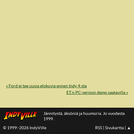
« Ford ei tee uusia elokuvia ennen Indy 4:sta
IndyVille
ET:n PC-version demo saatavilla »
Jännitystä, äksöniä ja huumoria. Jo vuodesta
1999.
© 1999–2026 IndyVille
RSS
|
Sivukartta
|
▲
IndyVillen