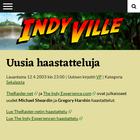
Suoraan sisältöön
Uusia haastatteluja
Lauantaina 12.4.2003 klo 23:00
Uutisen kirjoitti
VP
Kategoria
Sekalaista
TheRaider.net
ja
The Indy Experience.com
ovat julkaisseet
uudet
Michael Sheardin
ja
Gregory Harshin
haastattelut.
Lue TheRaider.netin haastattelu
Lue The Indy Experiencen haastattelu