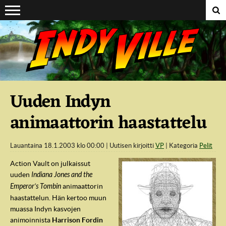
Suoraan sisältöön
Uuden Indyn
animaattorin haastattelu
Lauantaina 18.1.2003 klo 00:00
Uutisen kirjoitti
VP
Kategoria
Pelit
Action Vault on julkaissut
uuden
Indiana Jones and the
Emperor’s Tombin
animaattorin
haastattelun. Hän kertoo muun
muassa Indyn kasvojen
animoinnista
Harrison Fordin