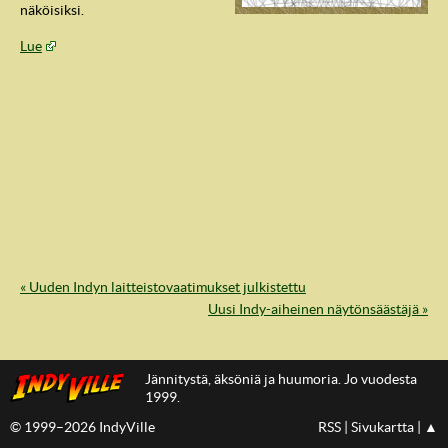
näköisiksi.
Lue
« Uuden Indyn laitteistovaatimukset julkistettu
IndyVille
Uusi Indy-aiheinen näytönsäästäjä »
Jännitystä, äksöniä ja huumoria. Jo vuodesta
1999.
© 1999–2026 IndyVille
RSS
|
Sivukartta
|
▲
IndyVillen